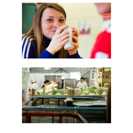
INTERNATIONALES DEUTSCHES
TURNFEST
Lebensmittellogistik
EVANGELISCHER KIRCHENTAG
Lebensmittellogistik
·
Vollcatering