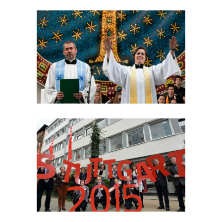
ÖKUMENISCHER KIRCHENTAG
Lebensmittellogistik
EVANGELISCHER KIRCHENTAG
Lebensmittellogistik
·
Vollcatering